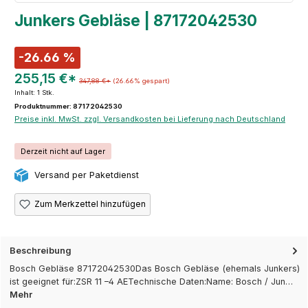
Junkers Gebläse | 87172042530
-26.66 %
255,15 €*
347,88 €*
(26.66% gespart)
Inhalt:
1 Stk.
Produktnummer: 87172042530
Preise inkl. MwSt. zzgl. Versandkosten bei Lieferung nach Deutschland
Derzeit nicht auf Lager
Versand per Paketdienst
Zum Merkzettel hinzufügen
Beschreibung
Bosch Gebläse 87172042530Das Bosch Gebläse (ehemals Junkers)
ist geeignet für:ZSR 11 –4 AETechnische Daten:Name: Bosch / Jun…
Mehr