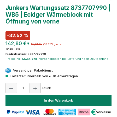
Junkers Wartungssatz 8737707990 |
WB5 | Eckiger Wärmeblock mit
Öffnung von vorne
-32.62 %
142,80 €*
211,93 €*
(32.62% gespart)
Inhalt:
1 Stk.
Produktnummer: 8737707990
Preise inkl. MwSt. zzgl. Versandkosten bei Lieferung nach Deutschland
Versand per Paketdienst
Lieferzeit innerhalb von 6-10 Arbeitstagen
Produkt Anzahl: Gib den gewünschten Wert e
Stück
In den Warenkorb