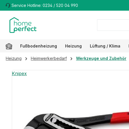
Service Hotline: 0234 / 520 04 990
m Hauptinhalt springen
Zur Suche springen
Zur Hauptnavigation springen
Fußbodenheizung
Heizung
Lüftung / Klima
Heizung
Heimwerkerbedarf
Werkzeuge und Zubehör
Bildergalerie überspringen
Knipex