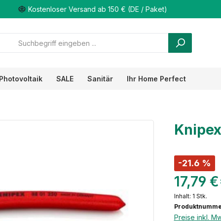
Kostenloser Versand ab 150 € (DE / Paket)
Photovoltaik
SALE
Sanitär
Ihr Home Perfect
Knipe
-21.6 %
17,79 
Inhalt:
1 Stk.
Produktnumme
Preise inkl. M