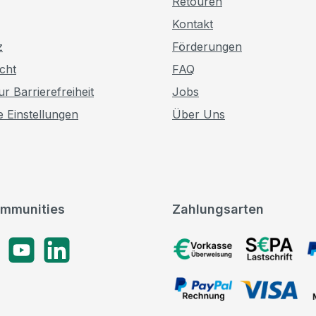
Retouren
Kontakt
z
Förderungen
cht
FAQ
r Barrierefreiheit
Jobs
e Einstellungen
Über Uns
mmunities
Zahlungsarten
gram
YouTube
LinkedIn
Vorkasse, SEPA-Lastschrif
PayPal Rechnung, VISA, 