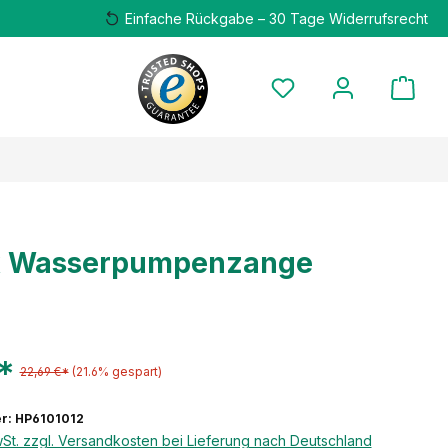
Einfache Rückgabe – 30 Tage Widerrufsrecht
x Wasserpumpenzange
€*
22,69 €*
(21.6% gespart)
r: HP6101012
wSt. zzgl. Versandkosten bei Lieferung nach Deutschland