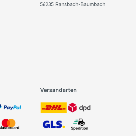
56235 Ransbach-Baumbach
Versandarten
t, PayPal
DHL DPD
Mastercard
GLS Spedition