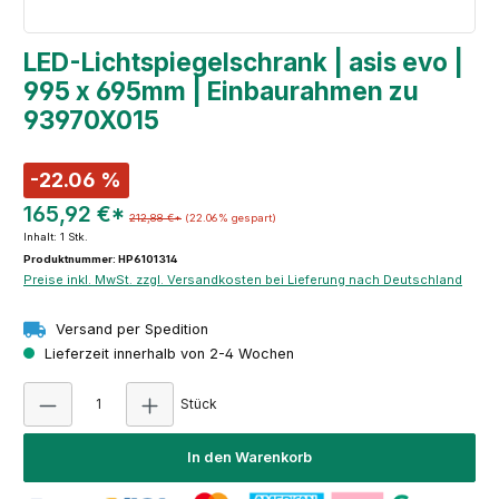
LED-Lichtspiegelschrank | asis evo |
995 x 695mm | Einbaurahmen zu
93970X015
-22.06 %
165,92 €*
212,88 €*
(22.06% gespart)
Inhalt:
1 Stk.
Produktnummer: HP6101314
Preise inkl. MwSt. zzgl. Versandkosten bei Lieferung nach Deutschland
Versand per Spedition
Lieferzeit innerhalb von 2-4 Wochen
Produkt Anzahl: Gib den gewünschten Wert e
Stück
In den Warenkorb