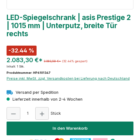
LED-Spiegelschrank | asis Prestige 2
| 1015 mm | Unterputz, breite Tür
rechts
-32.44 %
2.083,30 €*
3.083,58 €*
(32.44% gespart)
Inhalt:
1 Stk.
Produktnummer: HP6101347
Preise inkl. MwSt. zzgl. Versandkosten bei Lieferung nach Deutschland
Versand per Spedition
Lieferzeit innerhalb von 2-4 Wochen
Produkt Anzahl: Gib den gewünschten Wert e
Stück
In den Warenkorb