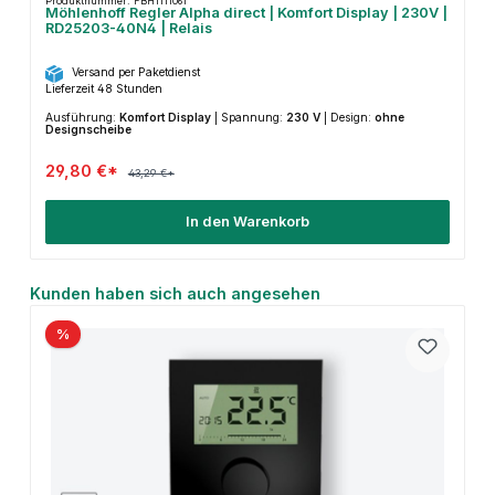
Produktnummer: FBH1111061
Möhlenhoff Regler Alpha direct | Komfort Display | 230V |
RD25203-40N4 | Relais
Versand per Paketdienst
Lieferzeit 48 Stunden
Ausführung:
Komfort Display
|
Spannung:
230 V
|
Design:
ohne
Designscheibe
29,80 €*
43,29 €*
In den Warenkorb
Produktgalerie überspringen
Kunden haben sich auch angesehen
%