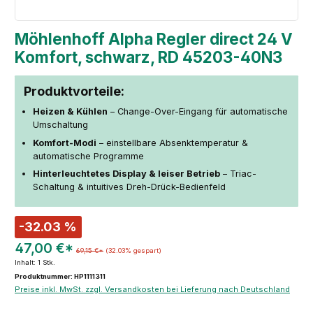
Möhlenhoff Alpha Regler direct 24 V
Komfort, schwarz, RD 45203-40N3
Produktvorteile:
Heizen & Kühlen
– Change-Over-Eingang für automatische
Umschaltung
Komfort-Modi
– einstellbare Absenktemperatur &
automatische Programme
Hinterleuchtetes Display & leiser Betrieb
– Triac-
Schaltung & intuitives Dreh-Drück-Bedienfeld
-32.03 %
47,00 €*
69,15 €*
(32.03% gespart)
Inhalt:
1 Stk.
Produktnummer: HP1111311
Preise inkl. MwSt. zzgl. Versandkosten bei Lieferung nach Deutschland