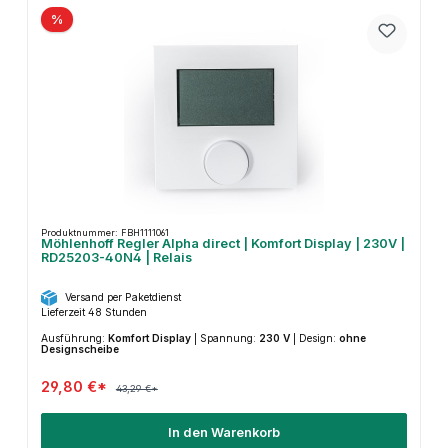
%
Produktnummer: FBH1111061
Möhlenhoff Regler Alpha direct | Komfort Display | 230V |
RD25203-40N4 | Relais
Versand per Paketdienst
Lieferzeit 48 Stunden
Ausführung:
Komfort Display
|
Spannung:
230 V
|
Design:
ohne
Designscheibe
29,80 €*
43,29 €*
In den Warenkorb