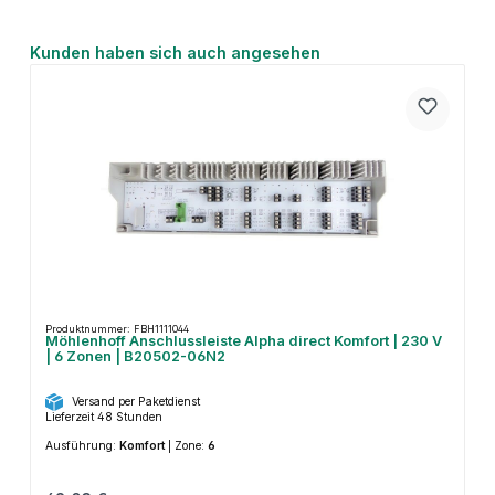
Produktgalerie überspringen
Kunden haben sich auch angesehen
Produktnummer: FBH1111044
Möhlenhoff Anschlussleiste Alpha direct Komfort | 230 V
| 6 Zonen | B20502-06N2
Versand per Paketdienst
Lieferzeit 48 Stunden
Ausführung:
Komfort
|
Zone:
6