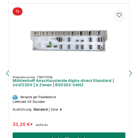
%
Produktnummer: FBH1111036
Möhlenhoff Anschlussleiste Alpha direct Standard |
24V/230V | 6 Zonen | B50302-06N2
Versand per Paketdienst
Lieferzeit 48 Stunden
Ausführung:
Standard
|
Zone:
6
33,20 €*
47,99 €*