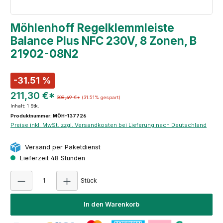
Möhlenhoff Regelklemmleiste
Balance Plus NFC 230V, 8 Zonen, B
21902-08N2
-31.51 %
211,30 €*
308,49 €*
(31.51% gespart)
Inhalt:
1 Stk.
Produktnummer: MÖH-137726
Preise inkl. MwSt. zzgl. Versandkosten bei Lieferung nach Deutschland
Versand per Paketdienst
Lieferzeit 48 Stunden
Produkt Anzahl: Gib den gewünschten Wert e
Stück
In den Warenkorb