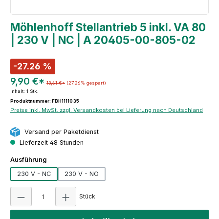
Möhlenhoff Stellantrieb 5 inkl. VA 80
| 230 V | NC | A 20405-00-805-02
-27.26 %
9,90 €*
13,61 €*
(27.26% gespart)
Inhalt:
1 Stk.
Produktnummer: FBH1111035
Preise inkl. MwSt. zzgl. Versandkosten bei Lieferung nach Deutschland
Versand per Paketdienst
Lieferzeit 48 Stunden
auswählen
Ausführung
230 V - NC
230 V - NO
Produkt Anzahl: Gib den gewünschten Wert e
Stück