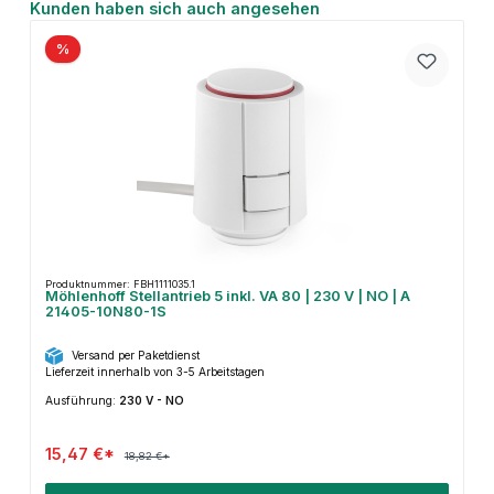
Produktgalerie überspringen
Kunden haben sich auch angesehen
%
Produktnummer: FBH1111035.1
Möhlenhoff Stellantrieb 5 inkl. VA 80 | 230 V | NO | A
21405-10N80-1S
Versand per Paketdienst
Lieferzeit innerhalb von 3-5 Arbeitstagen
Ausführung:
230 V - NO
15,47 €*
18,82 €*