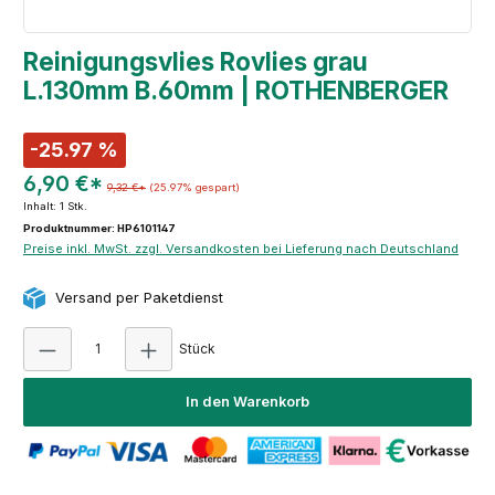
Reinigungsvlies Rovlies grau
L.130mm B.60mm | ROTHENBERGER
-25.97 %
6,90 €*
9,32 €*
(25.97% gespart)
Inhalt:
1 Stk.
Produktnummer: HP6101147
Preise inkl. MwSt. zzgl. Versandkosten bei Lieferung nach Deutschland
Versand per Paketdienst
Produkt Anzahl: Gib den gewünschten Wert e
Stück
In den Warenkorb