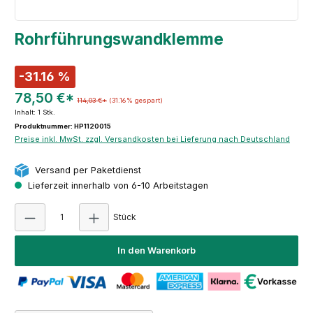
Rohrführungswandklemme
-31.16 %
78,50 €*
114,03 €*
(31.16% gespart)
Inhalt:
1 Stk.
Produktnummer: HP1120015
Preise inkl. MwSt. zzgl. Versandkosten bei Lieferung nach Deutschland
Versand per Paketdienst
Lieferzeit innerhalb von 6-10 Arbeitstagen
Produkt Anzahl: Gib den gewünschten Wert e
Stück
In den Warenkorb