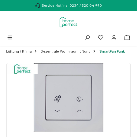
Zum Hauptinhalt springen
Service Hotline: 0234 / 520 04 990
Lüftung / Klima
Dezentrale Wohnraumlüftung
SmartFan Funk
Bildergalerie überspringen