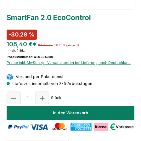
SmartFan 2.0 EcoControl
-30.28 %
108,40 €*
155,48 €*
(30.28% gespart)
Inhalt:
1 Stk.
Produktnummer: WL0304080
Preise inkl. MwSt. zzgl. Versandkosten bei Lieferung nach Deutschland
Versand per Paketdienst
Lieferzeit innerhalb von 3-5 Arbeitstagen
Produkt Anzahl: Gib den gewünschten Wert e
Stück
In den Warenkorb