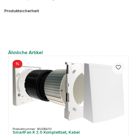
Produktsicherheit
Produktgalerie überspringen
Ähnliche Artikel
%
Produktnummer: WL0304113
SmartFan K 2.0 Komplettset, Kabel