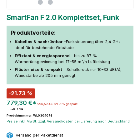
SmartFan F 2.0 Komplettset, Funk
Produktvorteile:
Kabellos & nachrüstbar
–Funksteuerung über 2,4 GHz –
ideal für bestehende Gebäude
Effizient & energiesparend
– bis zu 87 %
Wärmerückgewinnung bei 17–55 m³/h Luftleistung
Flüsterleise & kompakt
– Schalldruck nur 10–33 dB(A),
Wandstärke ab 205 mm genügt
-21.73 %
779,30 €*
995,69 €*
(21.73% gespart)
Inhalt:
1 Stk.
Produktnummer: WL0304076
Preise inkl. MwSt. zzgl. Versandkosten bei Lieferung nach Deutschland
Versand per Paketdienst