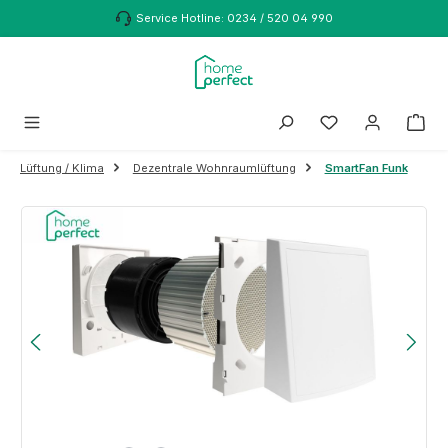
Zum Hauptinhalt springen
Service Hotline: 0234 / 520 04 990
Lüftung / Klima
Dezentrale Wohnraumlüftung
SmartFan Funk
Bildergalerie überspringen