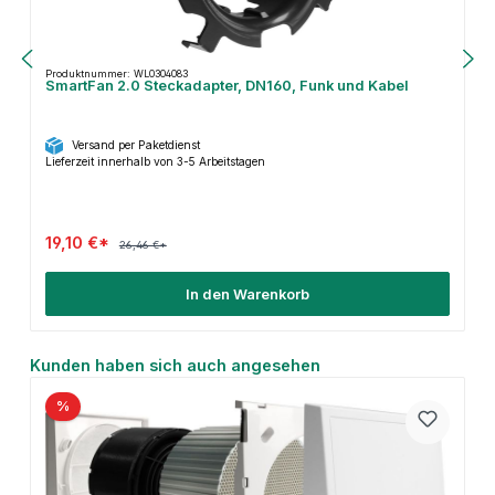
Produktnummer: WL0304083
SmartFan 2.0 Steckadapter, DN160, Funk und Kabel
Versand per Paketdienst
Lieferzeit innerhalb von 3-5 Arbeitstagen
19,10 €*
26,46 €*
In den Warenkorb
Produktgalerie überspringen
Kunden haben sich auch angesehen
%