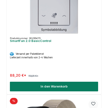
Produktnummer: WL0304115
SmartFan 2.0 BasicControl
Versand per Paketdienst
Lieferzeit innerhalb von 2-4 Wochen
88,20 €*
113,01 €*
In den Warenkorb
%