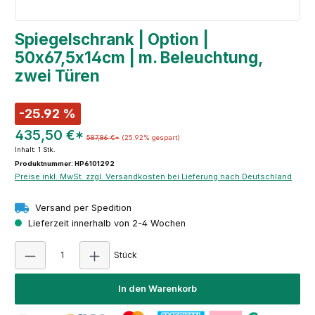
Spiegelschrank | Option |
50x67,5x14cm | m. Beleuchtung,
zwei Türen
-25.92 %
435,50 €*
587,86 €*
(25.92% gespart)
Inhalt:
1 Stk.
Produktnummer: HP6101292
Preise inkl. MwSt. zzgl. Versandkosten bei Lieferung nach Deutschland
Versand per Spedition
Lieferzeit innerhalb von 2-4 Wochen
Produkt Anzahl: Gib den gewünschten Wert e
Stück
In den Warenkorb