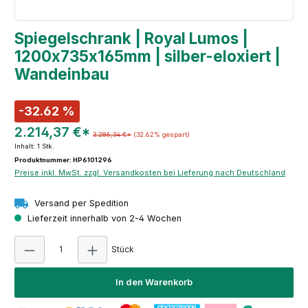
Spiegelschrank | Royal Lumos |
1200x735x165mm | silber-eloxiert |
Wandeinbau
-32.62 %
2.214,37 €*
3.286,34 €*
(32.62% gespart)
Inhalt:
1 Stk.
Produktnummer: HP6101296
Preise inkl. MwSt. zzgl. Versandkosten bei Lieferung nach Deutschland
Versand per Spedition
Lieferzeit innerhalb von 2-4 Wochen
Produkt Anzahl: Gib den gewünschten Wert e
Stück
In den Warenkorb