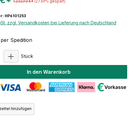
 €*
1.232,93 €*
(27.69% gespart)
r: HP6101253
wSt. zzgl. Versandkosten bei Lieferung nach Deutschland
per Spedition
Produkt Anzahl: Gib den gewünschten Wert ein ode
Stück
In den Warenkorb
ettel hinzufügen