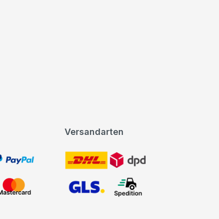
Versandarten
t, PayPal
DHL DPD
Mastercard
GLS Spedition