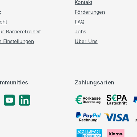
Kontakt
z
Förderungen
cht
FAQ
r Barrierefreiheit
Jobs
e Einstellungen
Über Uns
mmunities
Zahlungsarten
gram
YouTube
LinkedIn
Vorkasse, SEPA-Lastschrif
PayPal Rechnung, VISA, 