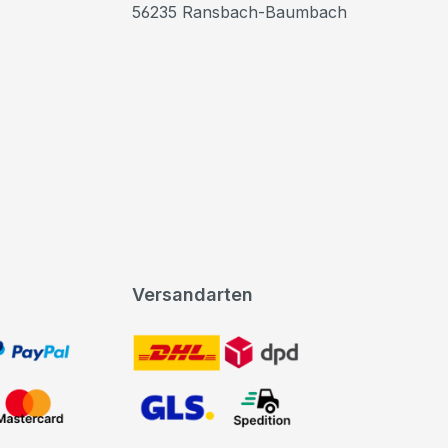
56235 Ransbach-Baumbach
Versandarten
t, PayPal
DHL DPD
Mastercard
GLS Spedition