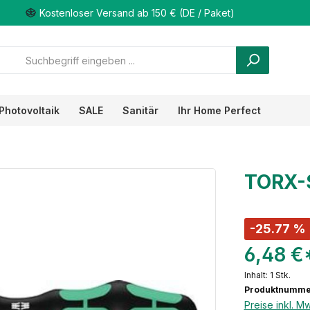
Kostenloser Versand ab 150 € (DE / Paket)
Photovoltaik
SALE
Sanitär
Ihr Home Perfect
TORX-
-25.77 %
6,48 €
Inhalt:
1 Stk.
Produktnumme
Preise inkl. M