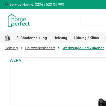
Service Hotline: 0234 / 520 04 990
m Hauptinhalt springen
Zur Suche springen
Zur Hauptnavigation springen
Fußbodenheizung
Heizung
Lüftung / Klima
Heizung
Heimwerkerbedarf
Werkzeuge und Zubehör
Bildergalerie überspringen
WERA