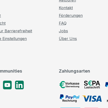
Kontakt
z
Förderungen
cht
FAQ
r Barrierefreiheit
Jobs
e Einstellungen
Über Uns
mmunities
Zahlungsarten
gram
YouTube
LinkedIn
Vorkasse, SEPA-Lastschrif
PayPal Rechnung, VISA, 