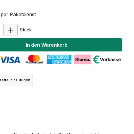
per Paketdienst
Produkt Anzahl: Gib den gewünschten Wert ein ode
Stück
In den Warenkorb
ettel hinzufügen