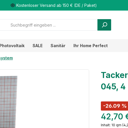
Kostenloser Versand ab 150 € (DE / Paket)
Photovoltaik
SALE
Sanitär
Ihr Home Perfect
system
Tacke
045, 4
-26.09 %
42,70 
Inhalt:
10 qm
(4,