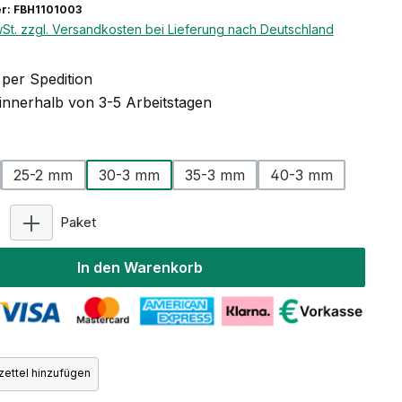
r: FBH1101003
wSt. zzgl. Versandkosten bei Lieferung nach Deutschland
per Spedition
 innerhalb von 3-5 Arbeitstagen
auswählen
25-2 mm
30-3 mm
35-3 mm
40-3 mm
Produkt Anzahl: Gib den gewünschten Wert ein ode
Paket
In den Warenkorb
ettel hinzufügen