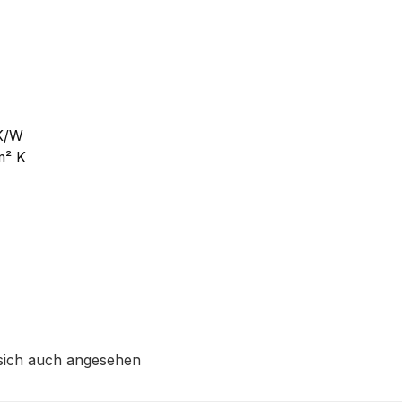
 K/W
m² K
sich auch angesehen