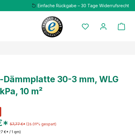
Einfache Rückgabe – 30 Tage Widerrufsrecht
r-Dämmplatte 30-3 mm, WLG
 kPa, 10 m²
€*
57,77 €*
(26.09% gespart)
27 €* / 1 qm)