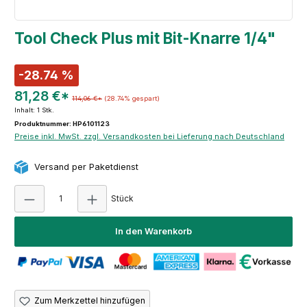
Tool Check Plus mit Bit-Knarre 1/4"
-28.74 %
81,28 €*
114,06 €*
(28.74% gespart)
Inhalt:
1 Stk.
Produktnummer: HP6101123
Preise inkl. MwSt. zzgl. Versandkosten bei Lieferung nach Deutschland
Versand per Paketdienst
Produkt Anzahl: Gib den gewünschten Wert e
Stück
In den Warenkorb
Zum Merkzettel hinzufügen