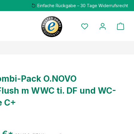
Einfache Rückgabe – 30 Tage Widerrufsrecht
ombi-Pack O.NOVO
Flush m WWC ti. DF und WC-
e C+