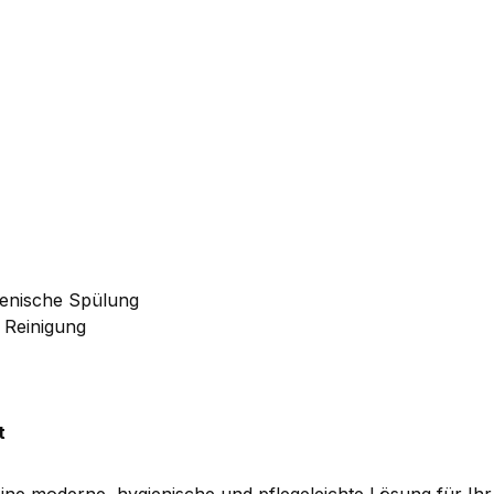
ienische Spülung
e Reinigung
t
eine moderne, hygienische und pflegeleichte Lösung für Ih