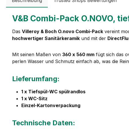
Beschreibung
Trusted Shops Bewertungen
V&B Combi-Pack O.NOVO, tie
Das
Villeroy & Boch O.novo Combi-Pack
vereint mod
hochwertiger Sanitärkeramik
und mit der
DirectFl
Mit seinen Maßen von
360 x 560 mm
fügt sich das o
perlen Wasser und Schmutz einfach ab, was die Reini
Lieferumfang:
1 x Tiefspül-WC spülrandlos
1 x WC-Sitz
Einzel-Kartonverpackung
Technische Daten: