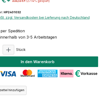
 €*
336,13 €*
(27.14% gespart)
r: HP2401032
wSt. zzgl. Versandkosten bei Lieferung nach Deutschland
per Spedition
 innerhalb von 3-5 Arbeitstagen
Produkt Anzahl: Gib den gewünschten Wert ein ode
Stück
In den Warenkorb
ettel hinzufügen