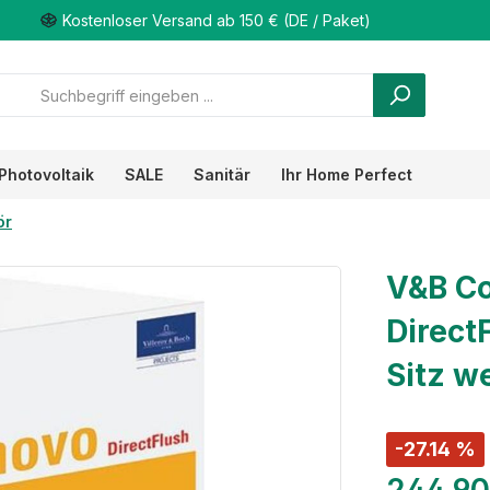
Kostenloser Versand ab 150 € (DE / Paket)
Photovoltaik
SALE
Sanitär
Ihr Home Perfect
ör
V&B C
Direct
Sitz w
-27.14 %