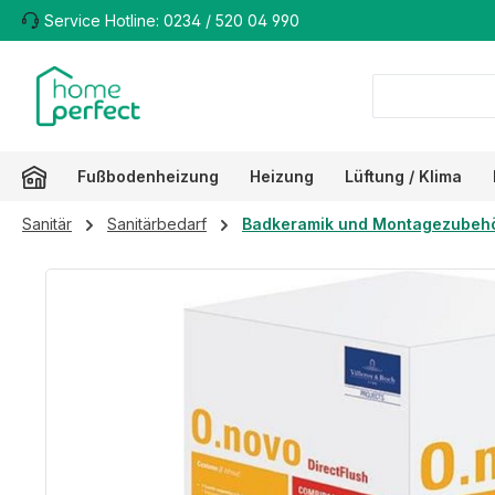
Service Hotline: 0234 / 520 04 990
m Hauptinhalt springen
Zur Suche springen
Zur Hauptnavigation springen
Fußbodenheizung
Heizung
Lüftung / Klima
Sanitär
Sanitärbedarf
Badkeramik und Montagezubeh
Bildergalerie überspringen