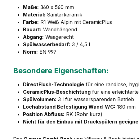
Maße:
360 x 560 mm
Material:
Sanitärkeramik
Farbe:
R1 Weiß Alpin mit CeramicPlus
Bauart:
Wandhängend
Abgang:
Waagerecht
Spülwasserbedarf:
3 / 4,5 l
Norm:
EN 997
Besondere Eigenschaften:
DirectFlush-Technologie
für eine randlose, hyg
CeramicPlus-Beschichtung
für eine erleichtert
Spülvolumen:
3 l für wassersparenden Betrieb
Lochabstand Befestigung Wand-WC:
180 mm
Position Abfluss:
RK (Rohr kurz)
Nicht für den Einbau mit Druckspülern geeigne
Das
O.novo Combi-Pack
von Villeroy & Boch bietet 