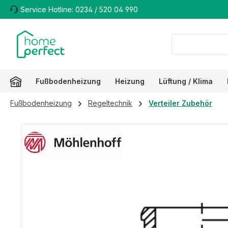
Service Hotline: 0234 / 520 04 990
m Hauptinhalt springen
Zur Suche springen
Zur Hauptnavigation springen
Fußbodenheizung
Heizung
Lüftung / Klima
Fußbodenheizung
Regeltechnik
Verteiler Zubehör
Bildergalerie überspringen