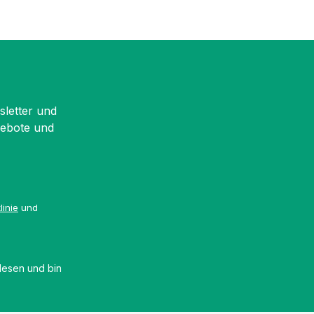
sletter und
gebote und
linie
und
esen und bin