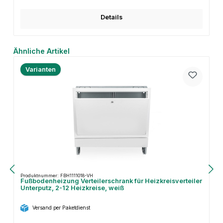
Details
Produktgalerie überspringen
Ähnliche Artikel
Varianten
Produktnummer: FBH1111018-VH
Fußbodenheizung Verteilerschrank für Heizkreisverteiler
Unterputz, 2-12 Heizkreise, weiß
Versand per Paketdienst