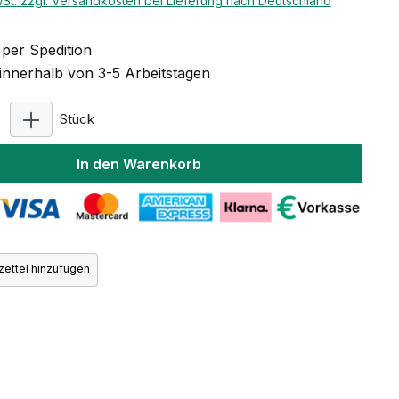
wSt. zzgl. Versandkosten bei Lieferung nach Deutschland
per Spedition
 innerhalb von 3-5 Arbeitstagen
Produkt Anzahl: Gib den gewünschten Wert ein ode
Stück
In den Warenkorb
ettel hinzufügen