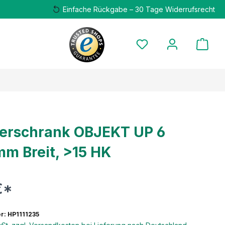
Einfache Rückgabe – 30 Tage Widerrufsrecht
lerschrank OBJEKT UP 6
mm Breit, >15 HK
€*
: HP1111235