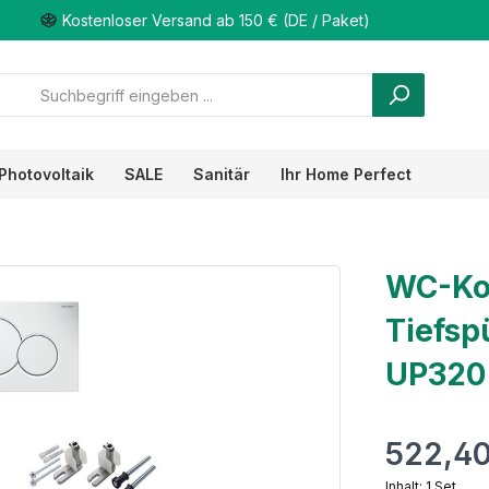
Kostenloser Versand ab 150 € (DE / Paket)
Photovoltaik
SALE
Sanitär
Ihr Home Perfect
WC-Ko
Tiefsp
UP320
522,40
Inhalt:
1 Set