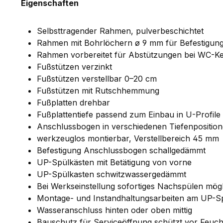
Eigenschaften
Selbsttragender Rahmen, pulverbeschichtet
Rahmen mit Bohrlöchern ø 9 mm für Befestigun
Rahmen vorbereitet für Abstützungen bei WC-Ker
Fußstützen verzinkt
Fußstützen verstellbar 0–20 cm
Fußstützen mit Rutschhemmung
Fußplatten drehbar
Fußplattentiefe passend zum Einbau in U-Profi
Anschlussbogen in verschiedenen Tiefenpositio
werkzeuglos montierbar, Verstellbereich 45 mm
Befestigung Anschlussbogen schallgedämmt
UP-Spülkästen mit Betätigung von vorne
UP-Spülkasten schwitzwassergedämmt
Bei Werkseinstellung sofortiges Nachspülen mög
Montage- und Instandhaltungsarbeiten am UP-S
Wasseranschluss hinten oder oben mittig
Bauschutz für Serviceöffnung schützt vor Feuch