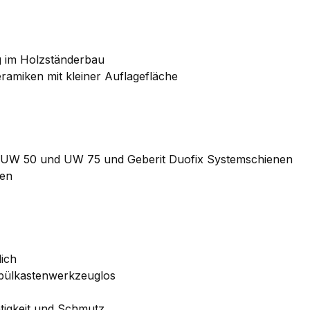
g im Holzständerbau
amiken mit kleiner Auflagefläche
le UW 50 und UW 75 und Geberit Duofix Systemschienen
nen
lich
pülkastenwerkzeuglos
tigkeit und Schmutz