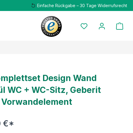
Einfache Rückgabe – 30 Tage Widerrufsrecht
mplettset Design Wand
ül WC + WC-Sitz, Geberit
 Vorwandelement
 €*