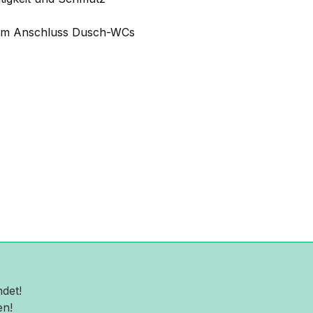
 zum Anschluss Dusch-WCs
det!
en!