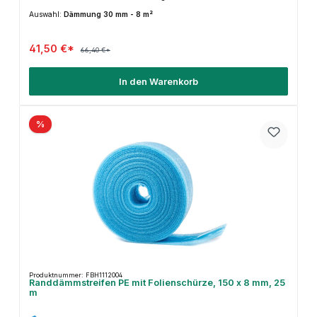
Auswahl:
Dämmung 30 mm - 8 m²
41,50 €*
66,40 €*
In den Warenkorb
%
Produktnummer: FBH1112004
Randdämmstreifen PE mit Folienschürze, 150 x 8 mm, 25
m