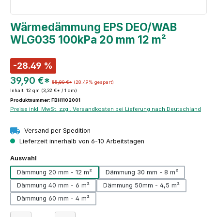
Wärmedämmung EPS DEO/WAB
WLG035 100kPa 20 mm 12 m²
-28.49 %
39,90 €*
55,80 €*
(28.49% gespart)
Inhalt:
12 qm
(3,32 €* / 1 qm)
Produktnummer: FBH1102001
Preise inkl. MwSt. zzgl. Versandkosten bei Lieferung nach Deutschland
Versand per Spedition
Lieferzeit innerhalb von 6-10 Arbeitstagen
auswählen
Auswahl
Dämmung 20 mm - 12 m²
Dämmung 30 mm - 8 m²
Dämmung 40 mm - 6 m²
Dämmung 50mm - 4,5 m²
Dämmung 60 mm - 4 m²
Produkt Anzahl: Gib den gewünschten Wert e