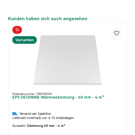
Produktgalerie überspringen
Kunden haben sich auch angesehen
%
Varianten
Produktnummer: FBH1102014
EPS DEO/WAB-Wärmedämmung - 60 mm - 4 m²
Versand per Spedition
Lieferzeit innerhalb von 6-10 Arbeitstagen
Auswahl:
Dämmung 60 mm - 4 m²