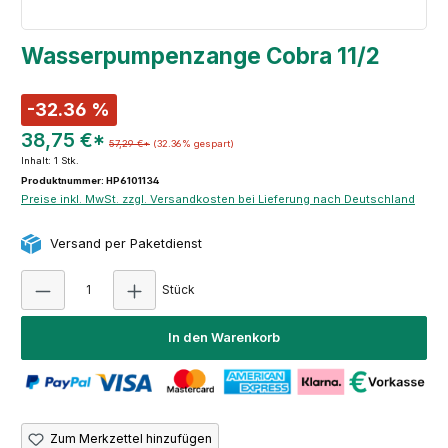
Wasserpumpenzange Cobra 11/2
-32.36 %
38,75 €*
57,29 €*
(32.36% gespart)
Inhalt:
1 Stk.
Produktnummer: HP6101134
Preise inkl. MwSt. zzgl. Versandkosten bei Lieferung nach Deutschland
Versand per Paketdienst
Produkt Anzahl: Gib den gewünschten Wert e
Stück
In den Warenkorb
Zum Merkzettel hinzufügen