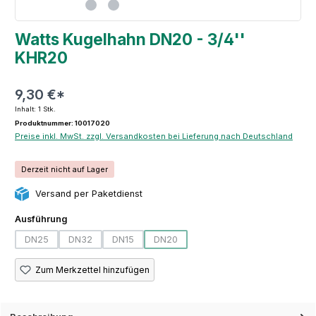
Watts Kugelhahn DN20 - 3/4''
KHR20
9,30 €*
Inhalt:
1 Stk.
Produktnummer: 10017020
Preise inkl. MwSt. zzgl. Versandkosten bei Lieferung nach Deutschland
Derzeit nicht auf Lager
Versand per Paketdienst
auswählen
Ausführung
DN25
DN32
DN15
DN20
(Diese Option ist zurzeit nicht verfügbar.)
(Diese Option ist zurzeit nicht verfügbar.)
(Diese Option ist zurzeit nicht verfügbar.)
(Diese Option ist zurzeit nicht verfügba
Zum Merkzettel hinzufügen