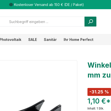
Kostenloser Versand ab 150 € (DE / Paket)
Photovoltaik
SALE
Sanitär
Ihr Home Perfect
Winkel
mm zu
-31.25 %
1,10 €*
Inhalt:
1 Stk.