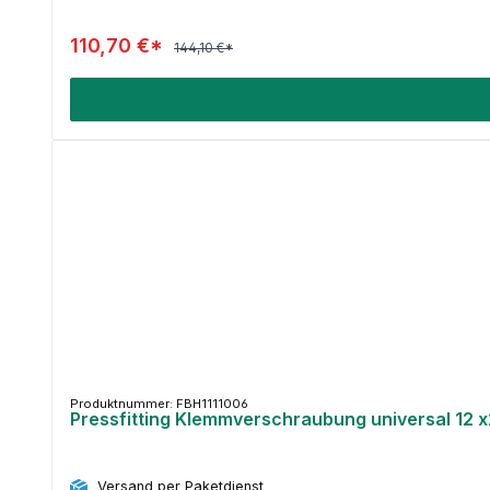
110,70 €*
144,10 €*
Produktnummer: FBH1111006
Pressfitting Klemmverschraubung universal 12 x
Versand per Paketdienst