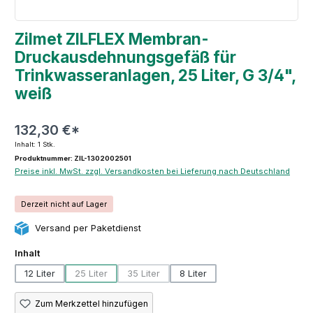
Zilmet ZILFLEX Membran-
Druckausdehnungsgefäß für
Trinkwasseranlagen, 25 Liter, G 3/4",
weiß
132,30 €*
Inhalt:
1 Stk.
Produktnummer: ZIL-1302002501
Preise inkl. MwSt. zzgl. Versandkosten bei Lieferung nach Deutschland
Derzeit nicht auf Lager
Versand per Paketdienst
auswählen
Inhalt
12 Liter
25 Liter
35 Liter
8 Liter
(Diese Option ist zurzeit nicht verfügbar.)
(Diese Option ist zurzeit nicht verfügbar.)
Zum Merkzettel hinzufügen