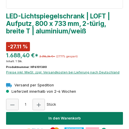
LED-Lichtspiegelschrank | LOFT |
Aufputz, 800 x 733 mm, 2-türig,
breite T | aluminium/weiß
-27.11 %
1.688,40 €*
2.316,34 €*
(27.11% gespart)
Inhalt:
1 Stk.
Produktnummer: HP6101380
Preise inkl. MwSt. zzgl. Versandkosten bei Lieferung nach Deutschland
Versand per Spedition
Lieferzeit innerhalb von 2-4 Wochen
Produkt Anzahl: Gib den gewünschten Wert e
Stück
In den Warenkorb