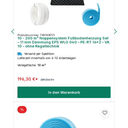
Produktnummer: FBH1630121
10 - 200 m² Noppensystem Fußbodenheizung Set
– 11 mm Dämmung EPS WLG 040 – PE-RT 16×2 – VA
10 – ohne Regeltechnik
Versand per Spedition
Lieferzeit innerhalb von 6-10 Arbeitstagen
Verlegefläche:
10 m²
196,30 €*
289,54 €*
In den Warenkorb
%