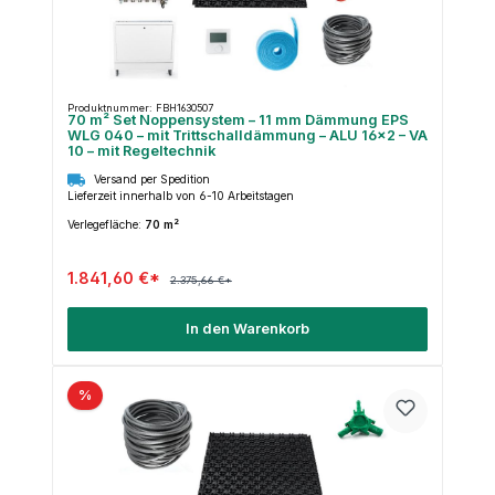
Produktnummer: FBH1630507
70 m² Set Noppensystem – 11 mm Dämmung EPS
WLG 040 – mit Trittschalldämmung – ALU 16×2 – VA
10 – mit Regeltechnik
Versand per Spedition
Lieferzeit innerhalb von 6-10 Arbeitstagen
Verlegefläche:
70 m²
1.841,60 €*
2.375,66 €*
In den Warenkorb
%