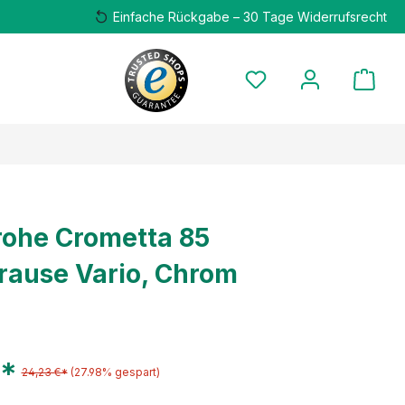
Einfache Rückgabe – 30 Tage Widerrufsrecht
ohe Crometta 85
ause Vario, Chrom
€*
24,23 €*
(27.98% gespart)