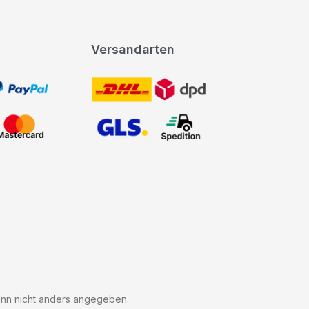
Versandarten
t, PayPal
DHL DPD
Mastercard
GLS Spedition
n nicht anders angegeben.