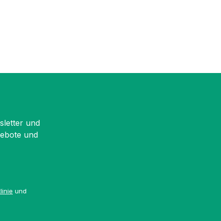
sletter und
gebote und
linie
und