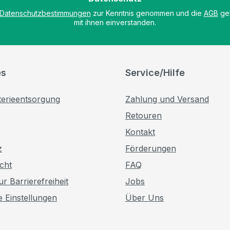
Datenschutzbestimmungen
zur Kenntnis genommen und die
AGB
gel
mit ihnen einverstanden.
es
Service/Hilfe
terieentsorgung
Zahlung und Versand
Retouren
Kontakt
z
Förderungen
cht
FAQ
r Barrierefreiheit
Jobs
e Einstellungen
Über Uns