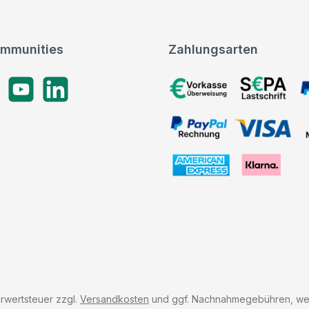
mmunities
Zahlungsarten
gram
YouTube
LinkedIn
Vorkasse, SEPA-Lastschrif
PayPal Rechnung, VISA, 
American Express, Klarna
hrwertsteuer zzgl.
Versandkosten
und ggf. Nachnahmegebühren, wen