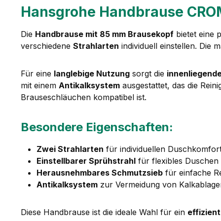
Hansgrohe Handbrause CRO
Die
Handbrause mit 85 mm Brausekopf
bietet eine
verschiedene
Strahlarten
individuell einstellen. Die
Für eine
langlebige Nutzung
sorgt die
innenliegend
mit einem
Antikalksystem
ausgestattet, das die Reini
Brauseschläuchen kompatibel ist.
Besondere Eigenschaften:
Zwei Strahlarten
für individuellen Duschkomfor
Einstellbarer Sprühstrahl
für flexibles Duschen
Herausnehmbares Schmutzsieb
für einfache R
Antikalksystem
zur Vermeidung von Kalkablag
Diese Handbrause ist die ideale Wahl für ein
effizien