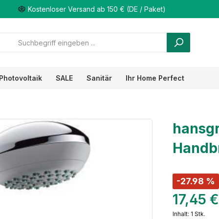
Kostenloser Versand ab 150 € (DE / Paket)
Photovoltaik
SALE
Sanitär
Ihr Home Perfect
hansgr
Handbr
-27.98 %
17,45 
Inhalt:
1 Stk.