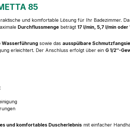
METTA 85
 praktische und komfortable Lösung für Ihr Badezimmer. D
 maximale
Durchflussmenge
beträgt
17 l/min, 5,7 l/min oder 
e Wasserführung
sowie das
ausspülbare Schmutzfangsi
gung erleichtert. Der Anschluss erfolgt über ein
G 1/2″-Ge
t
einigung
erungen
tes und komfortables Duscherlebnis
mit einfacher Handha