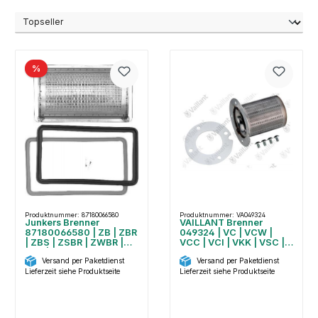
%
Produktnummer: 87180066580
Produktnummer: VA049324
Junkers Brenner
VAILLANT Brenner
87180066580 | ZB | ZBR
049324 | VC | VCW |
| ZBS | ZSBR | ZWBR |
VCC | VCI | VKK | VSC |
KBR | + Dichtungen
126/146/196/206/3-5
Versand per Paketdienst
Versand per Paketdienst
Lieferzeit siehe Produktseite
Lieferzeit siehe Produktseite