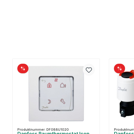
%
%
Produktnummer: DF088U1020
Produktnu
Danfoss Raumthermostat Icon
Danfoss 