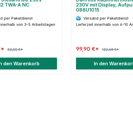
12 TWA-A NC
230V mit Display, Aufpu
088U1015
d per Paketdienst
Versand per Paketdienst
 innerhalb von 3-5 Arbeitstagen
Lieferzeit innerhalb von 6-10 A
€*
99,90 €*
33,00 €*
132,48 €*
In den Warenkorb
In den Warenkor