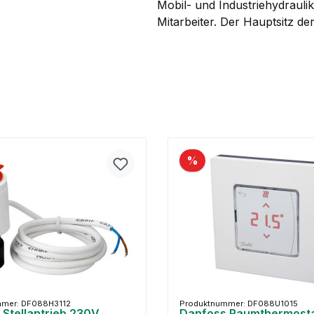
Mobil- und Industriehydrauli
Mitarbeiter. Der Hauptsitz d
%
mmer: DF088H3112
Produktnummer: DF088U1015
Stellantrieb 230V
Danfoss Raumthermosta