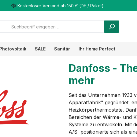
Kostenloser Versand ab 150 € (DE / Paket)
Photovoltaik
SALE
Sanitär
Ihr Home Perfect
Danfoss - Th
mehr
Seit das Unternehmen 1933 v
Apparatfabrik" gegründet, ent
Heizkörperthermostate. Danfo
Bereichen der Wärme- und Käl
Systeme zu entwickeln. Mit d
A/S, positionierte sich als 