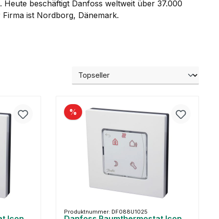
k. Heute beschäftigt Danfoss weltweit über 37.000
er Firma ist Nordborg, Dänemark.
%
Produktnummer: DF088U1025
t Icon
Danfoss Raumthermostat Icon