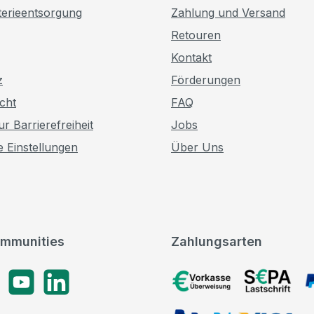
terieentsorgung
Zahlung und Versand
Retouren
Kontakt
z
Förderungen
cht
FAQ
r Barrierefreiheit
Jobs
e Einstellungen
Über Uns
mmunities
Zahlungsarten
gram
YouTube
LinkedIn
Vorkasse, SEPA-Lastschrif