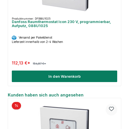
Produktnummer: DF088U1025
Danfoss Raumthermostat Icon 230 V, programmierbar,
Aufputz, 088U1025
Versand per Paketdienst
Lieferzeit innerhalb von 2-4 Wochen
112,13 €*
154,87 €*
In den Warenkorb
Produktgalerie überspringen
Kunden haben sich auch angesehen
%