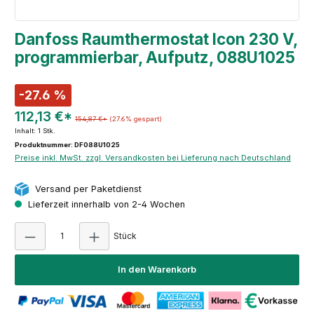
Danfoss Raumthermostat Icon 230 V,
programmierbar, Aufputz, 088U1025
-27.6 %
112,13 €*
154,87 €*
(27.6% gespart)
Inhalt:
1 Stk.
Produktnummer: DF088U1025
Preise inkl. MwSt. zzgl. Versandkosten bei Lieferung nach Deutschland
Versand per Paketdienst
Lieferzeit innerhalb von 2-4 Wochen
Produkt Anzahl: Gib den gewünschten Wert e
Stück
In den Warenkorb