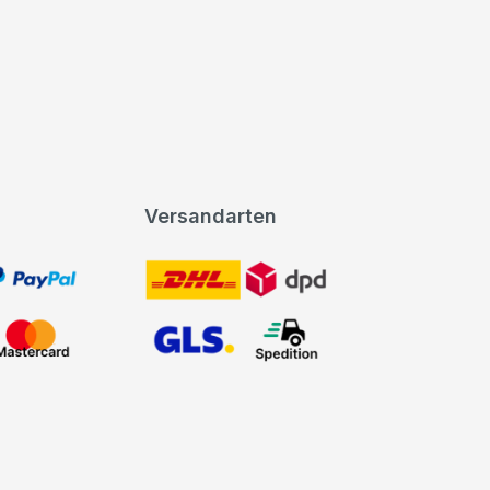
Versandarten
t, PayPal
DHL DPD
Mastercard
GLS Spedition