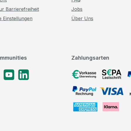
r Barrierefreiheit
Jobs
e Einstellungen
Über Uns
mmunities
Zahlungsarten
gram
YouTube
LinkedIn
Vorkasse, SEPA-Lastschrif
PayPal Rechnung, VISA, 
American Express, Klarna