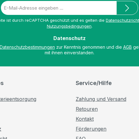
E-
Mail-
Adresse
ite ist durch reCAPTCHA geschützt und es gelten die
Datenschutzricht
*
Nutzungsbedingungen
.
Datenschutz
Datenschutzbestimmungen
zur Kenntnis genommen und die
AGB
gel
mit ihnen einverstanden.
es
Service/Hilfe
terieentsorgung
Zahlung und Versand
Retouren
Kontakt
z
Förderungen
cht
FAQ