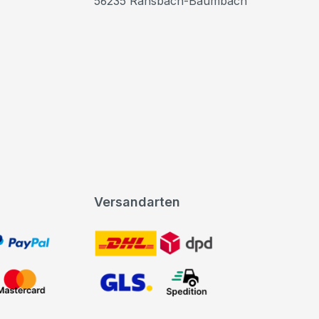
56235 Ransbach-Baumbach
Versandarten
t, PayPal
DHL DPD
Mastercard
GLS Spedition