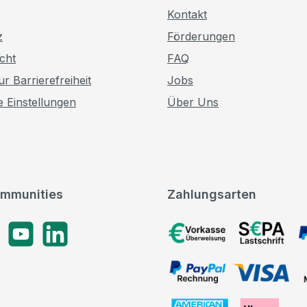
Kontakt
z
Förderungen
cht
FAQ
r Barrierefreiheit
Jobs
e Einstellungen
Über Uns
mmunities
Zahlungsarten
gram
YouTube
LinkedIn
Vorkasse, SEPA-Lastschrif
PayPal Rechnung, VISA, 