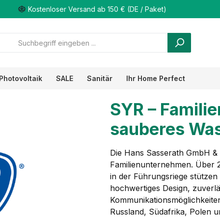
Kostenloser Versand ab 150 € (DE / Paket)
Photovoltaik
SALE
Sanitär
Ihr Home Perfect
SYR – Famili
sauberes Wa
Die Hans Sasserath GmbH & C.
Familienunternehmen. Über 
in der Führungsriege stütze
hochwertiges Design, zuverlä
Kommunikationsmöglichkeiten.
Russland, Südafrika, Polen 