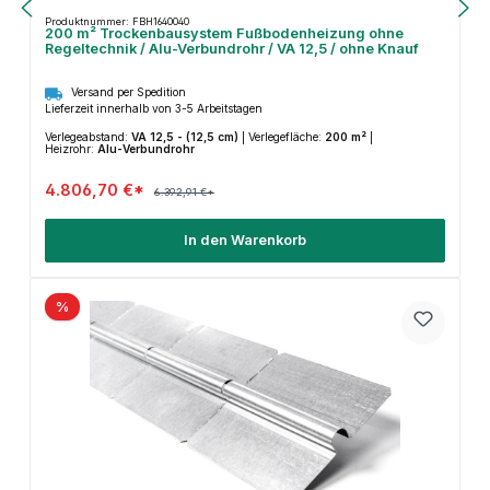
Produktnummer: FBH1640040
200 m² Trockenbausystem Fußbodenheizung ohne
Regeltechnik / Alu-Verbundrohr / VA 12,5 / ohne Knauf
Versand per Spedition
Lieferzeit innerhalb von 3-5 Arbeitstagen
Verlegeabstand:
VA 12,5 - (12,5 cm)
|
Verlegefläche:
200 m²
|
Heizrohr:
Alu-Verbundrohr
4.806,70 €*
6.392,91 €*
In den Warenkorb
%