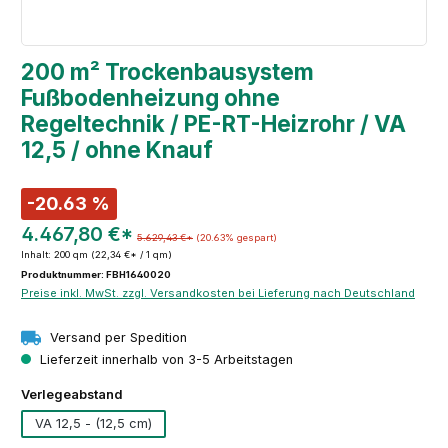
200 m² Trockenbausystem
Fußbodenheizung ohne
Regeltechnik / PE-RT-Heizrohr / VA
12,5 / ohne Knauf
-20.63 %
4.467,80 €*
5.629,43 €*
(20.63% gespart)
Inhalt:
200 qm
(22,34 €* / 1 qm)
Produktnummer: FBH1640020
Preise inkl. MwSt. zzgl. Versandkosten bei Lieferung nach Deutschland
Versand per Spedition
Lieferzeit innerhalb von 3-5 Arbeitstagen
auswählen
Verlegeabstand
VA 12,5 - (12,5 cm)