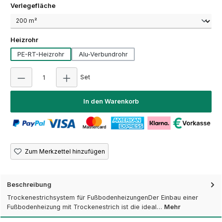
auswählen
Verlegefläche
auswählen
Heizrohr
PE-RT-Heizrohr
Alu-Verbundrohr
Produkt Anzahl: Gib den gewünschten Wert ein
Set
In den Warenkorb
Zum Merkzettel hinzufügen
Beschreibung
Trockenestrichsystem für FußbodenheizungenDer Einbau einer
Fußbodenheizung mit Trockenestrich ist die ideal…
Mehr