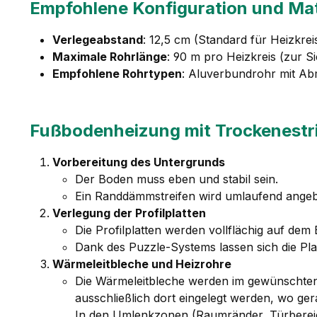
Empfohlene Konfiguration und Mat
Verlegeabstand
: 12,5 cm (Standard für Heizkre
Maximale Rohrlänge
: 90 m pro Heizkreis (zur Si
Empfohlene Rohrtypen
: Aluverbundrohr mit Ab
Fußbodenheizung mit Trockenestri
Vorbereitung des Untergrunds
Der Boden muss eben und stabil sein.
Ein Randdämmstreifen wird umlaufend ange
Verlegung der Profilplatten
Die Profilplatten werden vollflächig auf dem
Dank des Puzzle-Systems lassen sich die Pl
Wärmeleitbleche und Heizrohre
Die Wärmeleitbleche werden im gewünschten 
ausschließlich dort eingelegt werden, wo ge
In den Umlenkzonen (Raumränder, Türbereic