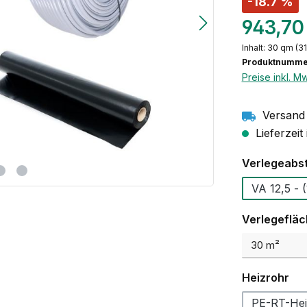
-18.7 %
943,70
Inhalt:
30 qm
(31
Produktnumme
Preise inkl. M
Versand 
Lieferzeit
Verlegeabs
VA
Verlegeflä
au
Heizrohr
PE-RT-Hei