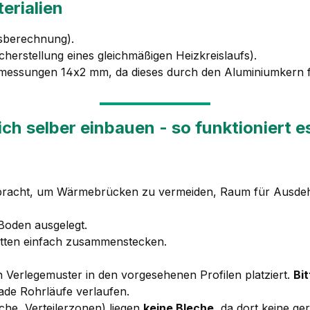
erialien
isberechnung).
cherstellung eines gleichmäßigen Heizkreislaufs).
messungen 14x2 mm, da dieses durch den Aluminiumkern for
ch selber einbauen
- so funktioniert e
bracht, um Wärmebrücken zu vermeiden, Raum für Ausdeh
 Boden ausgelegt.
atten einfach zusammenstecken.
Verlegemuster in den vorgesehenen Profilen platziert.
Bi
rade Rohrläufe verlaufen.
he, Verteilerzonen) liegen
keine Bleche
, da dort keine g