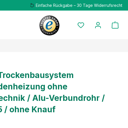
Einfache Rückgabe – 30 Tage Widerrufsrecht
 Trockenbausystem
denheizung ohne
echnik / Alu-Verbundrohr /
5 / ohne Knauf