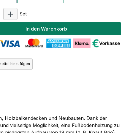
Produkt Anzahl: Gib den gewünschten Wert ein oder 
Set
In den Warenkorb
ettel hinzufügen
ngen, Holzbalkendecken und Neubauten. Dank der
und vielseitige Möglichkeit, eine Fußbodenheizung zu
nem niedrigsten Aufbau von 18 mm (z. B. Knauf Brio)