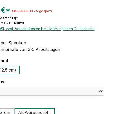
 €*
1.160,75 €*
(18.7% gespart)
,46 €* / 1 qm)
r: FBH1640023
wSt. zzgl. Versandkosten bei Lieferung nach Deutschland
per Spedition
 innerhalb von 3-5 Arbeitstagen
auswählen
tand
 12,5 - (12,5 cm)
auswählen
che
swählen
zrohr
Alu-Verbundrohr