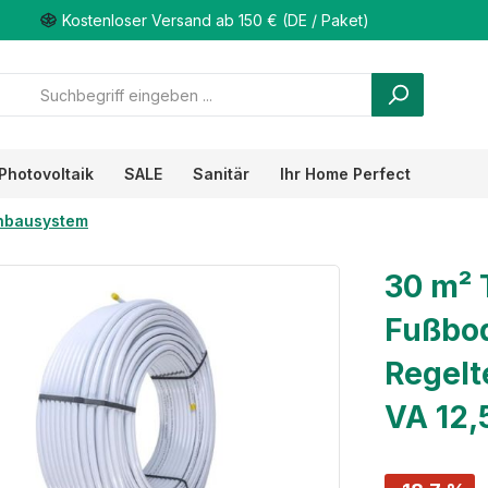
Kostenloser Versand ab 150 € (DE / Paket)
Photovoltaik
SALE
Sanitär
Ihr Home Perfect
nbausystem
30 m²
Fußbo
Regelt
VA 12,