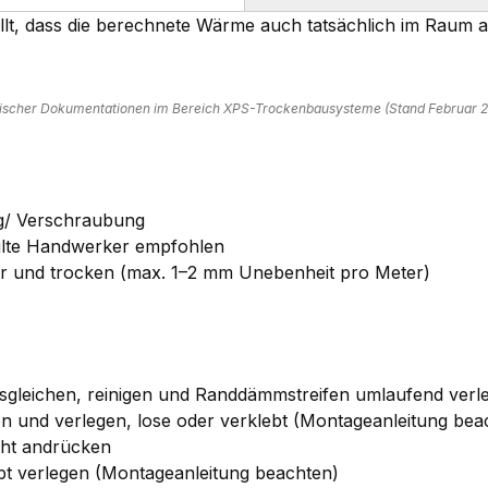
llt, dass die berechnete Wärme auch tatsächlich im Raum a
chnischer Dokumentationen im Bereich XPS-Trockenbausysteme (Stand Februar 2
g/ Verschraubung
ulte Handwerker empfohlen
er und trocken (max. 1–2 mm Unebenheit pro Meter)
 ausgleichen, reinigen und Randdämmstreifen umlaufend verl
n und verlegen, lose oder verklebt (Montageanleitung bea
icht andrücken
bt verlegen (Montageanleitung beachten)