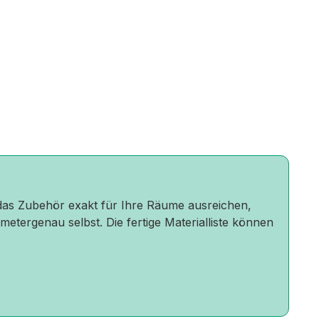
r das Zubehör exakt für Ihre Räume ausreichen,
metergenau selbst. Die fertige Materialliste können