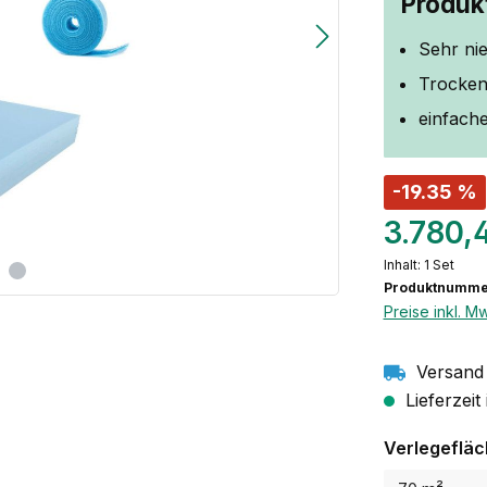
Produkt
Sehr ni
Trocken
einfache
-19.35 %
3.780,
Inhalt:
1 Set
Produktnummer
Preise inkl. M
Versand 
Lieferzeit
Verlegeflä