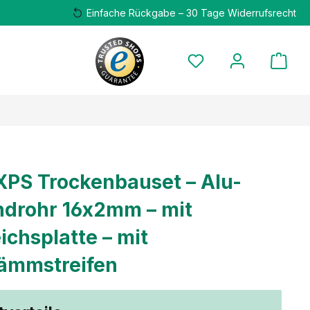
Einfache Rückgabe – 30 Tage Widerrufsrecht
XPS Trockenbauset – Alu-
drohr 16x2mm – mit
ichsplatte – mit
ämmstreifen