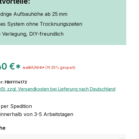
vorteile:
edrige Aufbauhöhe ab 25 mm
es System ohne Trocknungszeiten
 Verlegung, DIY-freundlich
40 €*
4.687,70 €*
(19.35% gespart)
: FBH1114172
wSt. zzgl. Versandkosten bei Lieferung nach Deutschland
per Spedition
 innerhalb von 3-5 Arbeitstagen
auswählen
che