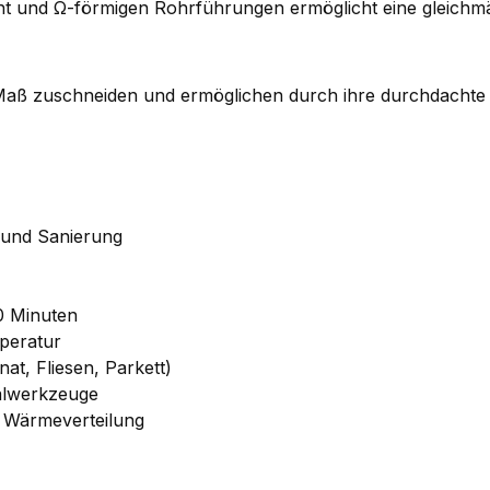
 und Ω-förmigen Rohrführungen ermöglicht eine gleichmäßi
f Maß zuschneiden und ermöglichen durch ihre durchdacht
 und Sanierung
0 Minuten
mperatur
at, Fliesen, Parkett)
ialwerkzeuge
 Wärmeverteilung