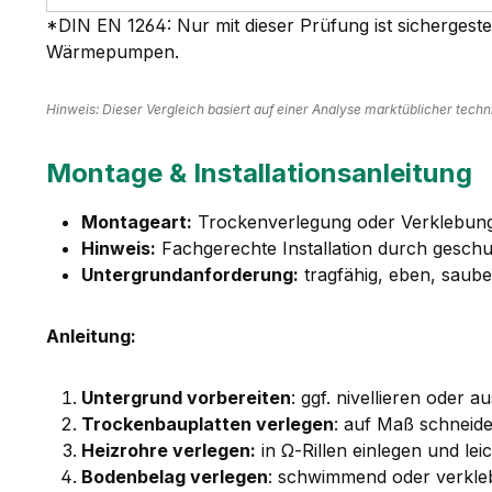
*DIN EN 1264: Nur mit dieser Prüfung ist sichergeste
Wärmepumpen.
Hinweis: Dieser Vergleich basiert auf einer Analyse marktüblicher te
Montage & Installationsanleitung
Montageart:
Trockenverlegung oder Verklebun
Hinweis:
Fachgerechte Installation durch gesch
Untergrundanforderung:
tragfähig, eben, saub
Anleitung:
Untergrund vorbereiten
: ggf. nivellieren oder
Trockenbauplatten verlegen
: auf Maß schneide
Heizrohre verlegen:
in Ω-Rillen einlegen und le
Bodenbelag verlegen
: schwimmend oder verkle