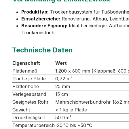
Produkttyp:
Trockenbausystem für Fußbodenhe
Einsatzbereiche:
Renovierung, Altbau, Leichtb
Besondere Eignung:
Ideal bei niedriger Aufbau
Trockenestrich
Technische Daten
Eigenschaft
Wert
Plattenmaß
1.200 x 600 mm (Klappmaß: 600
Fläche je Platte
0,72 m²
Plattenhöhe
25 mm
Verlegeabstand
15 cm
Geeignetes Rohr
Mehrschichtverbundrohr 16x2 
Gewicht
< 1 kg je Platte
Druckfestigkeit
50 t/m²
Temperaturbereich
-20 °C bis +50 °C