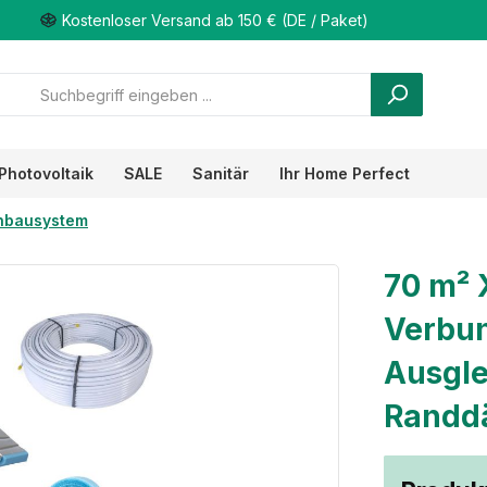
Kostenloser Versand ab 150 € (DE / Paket)
Photovoltaik
SALE
Sanitär
Ihr Home Perfect
nbausystem
70 m² 
Verbun
Ausgle
Randd