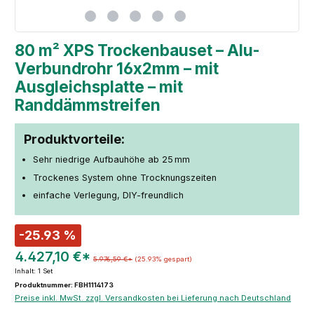
80 m² XPS Trockenbauset – Alu-
Verbundrohr 16x2mm – mit
Ausgleichsplatte – mit
Randdämmstreifen
Produktvorteile:
Sehr niedrige Aufbauhöhe ab 25 mm
Trockenes System ohne Trocknungszeiten
einfache Verlegung, DIY-freundlich
-25.93 %
4.427,10 €*
5.976,59 €*
(25.93% gespart)
Inhalt:
1 Set
Produktnummer: FBH1114173
Preise inkl. MwSt. zzgl. Versandkosten bei Lieferung nach Deutschland