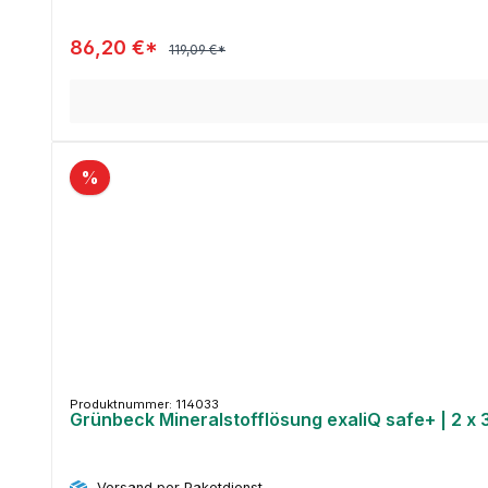
86,20 €*
119,09 €*
%
Produktnummer: 114033
Grünbeck Mineralstofflösung exaliQ safe+ | 2 x 3
Versand per Paketdienst