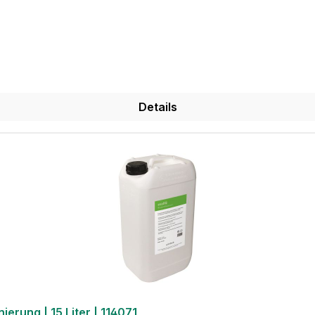
Details
erung | 15 Liter | 114071