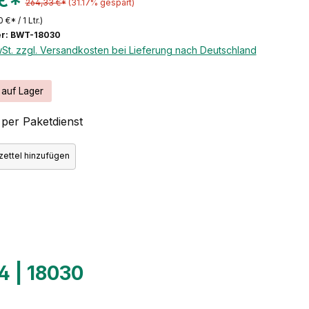
 €*
264,33 €*
(31.17% gespart)
0 €* / 1 Ltr.)
r: BWT-18030
wSt. zzgl. Versandkosten bei Lieferung nach Deutschland
 auf Lager
per Paketdienst
ettel hinzufügen
4 | 18030