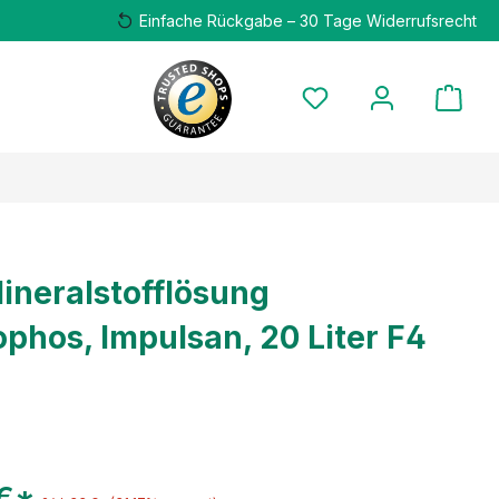
Einfache Rückgabe – 30 Tage Widerrufsrecht
neralstofflösung
phos, Impulsan, 20 Liter F4