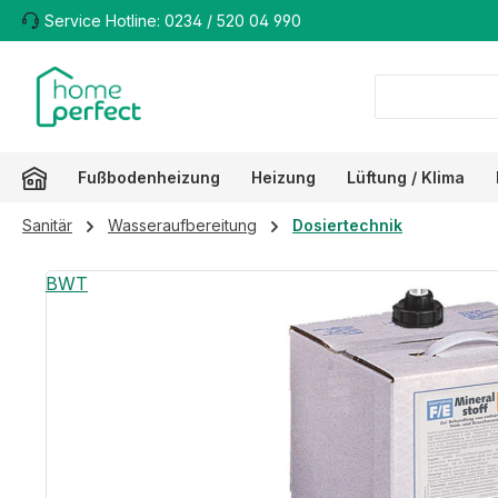
Service Hotline: 0234 / 520 04 990
m Hauptinhalt springen
Zur Suche springen
Zur Hauptnavigation springen
Fußbodenheizung
Heizung
Lüftung / Klima
Sanitär
Wasseraufbereitung
Dosiertechnik
Bildergalerie überspringen
BWT