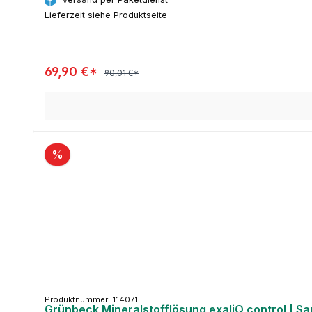
Lieferzeit siehe Produktseite
69,90 €*
90,01 €*
%
Produktnummer: 114071
Grünbeck Mineralstofflösung exaliQ control | Sani