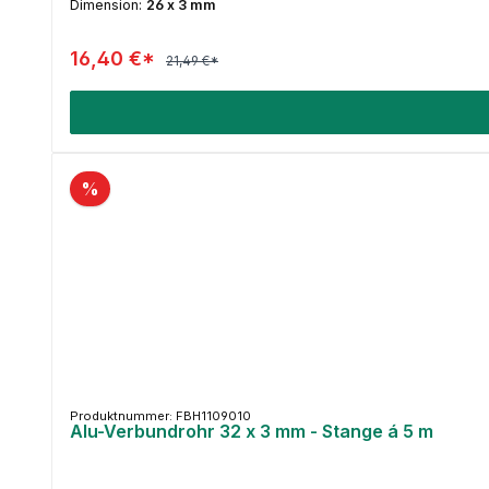
Dimension:
26 x 3 mm
16,40 €*
21,49 €*
%
Produktnummer: FBH1109010
Alu-Verbundrohr 32 x 3 mm - Stange á 5 m