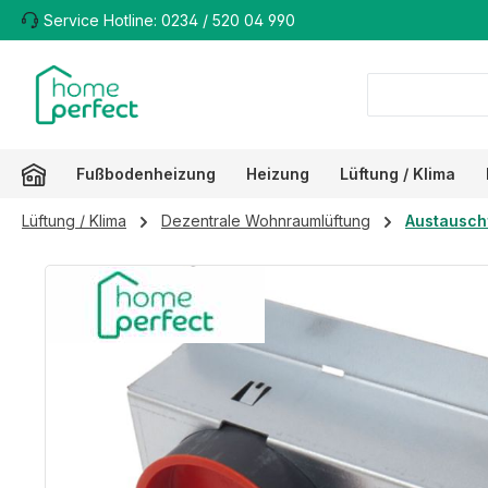
Service Hotline: 0234 / 520 04 990
m Hauptinhalt springen
Zur Suche springen
Zur Hauptnavigation springen
Fußbodenheizung
Heizung
Lüftung / Klima
Lüftung / Klima
Dezentrale Wohnraumlüftung
Austauschf
Bildergalerie überspringen