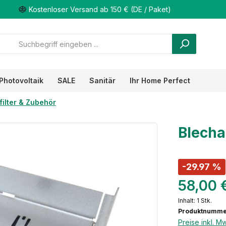
Kostenloser Versand ab 150 € (DE / Paket)
Photovoltaik
SALE
Sanitär
Ihr Home Perfect
ilter & Zubehör
Blecha
-29.97 %
58,00 
Inhalt:
1 Stk.
Produktnumme
Preise inkl. M