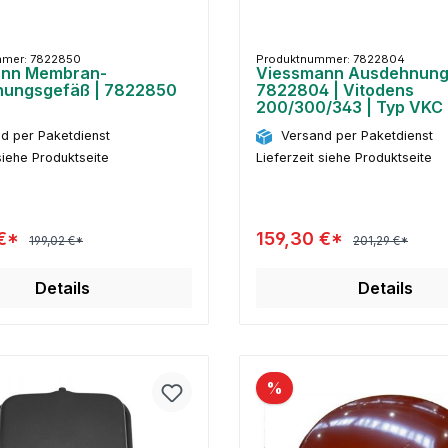
mmer: 7822850
Produktnummer: 7822804
ann Membran-
Viessmann Ausdehnung
ungsgefäß | 7822850
7822804 | Vitodens
200/300/343 | Typ VKC 1
d per Paketdienst
Versand per Paketdienst
siehe Produktseite
Lieferzeit siehe Produktseite
 €*
159,30 €*
199,02 €*
201,29 €*
Details
Details
%