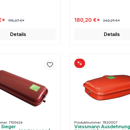
 €*
180,20 €*
195,37 €*
240,29 €*
Details
Details
%
mer: 7100626
Produktnummer: 7820007
 Sieger
Viessmann Ausdehnung