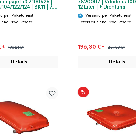
ungsgefäß 7100626 |
7820007 | Vitodens 100 
U104/122/124 | BK11 | 7.5
12 Liter | + Dichtung
d per Paketdienst
Versand per Paketdienst
siehe Produktseite
Lieferzeit siehe Produktseite
 €*
196,30 €*
193,21 €*
247,50 €*
Details
Details
%