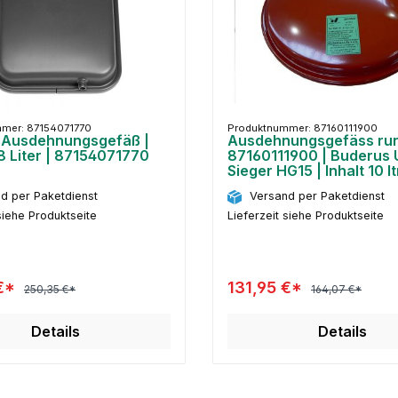
mer: 87154071770
Produktnummer: 87160111900
 Ausdehnungsgefäß |
Ausdehnungsgefäss ru
8 Liter | 87154071770
87160111900 | Buderus 
Sieger HG15 | Inhalt 10 lt
d per Paketdienst
Versand per Paketdienst
siehe Produktseite
Lieferzeit siehe Produktseite
 €*
131,95 €*
250,35 €*
164,07 €*
Details
Details