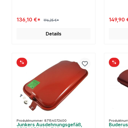
136,10 €*
149,90
196,25 €*
Details
%
%
Produktnummer: 87154072600
Produktnum
Junkers Ausdehnungsgefäß,
Buderus