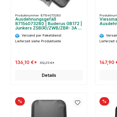
Produktnummer: 87154073280
Produktnu
Ausdehnungsgefäß
Viessm
87154073280 | Buderus GB172 |
Ausdehn
Junkers ZSB(R)/ZWB/ZBR- 3A |
12 L
Versand per Paketdienst
Versan
Lieferzeit siehe Produktseite
Lieferzeit 
136,10 €*
147,90
192,77 €*
Details
%
%