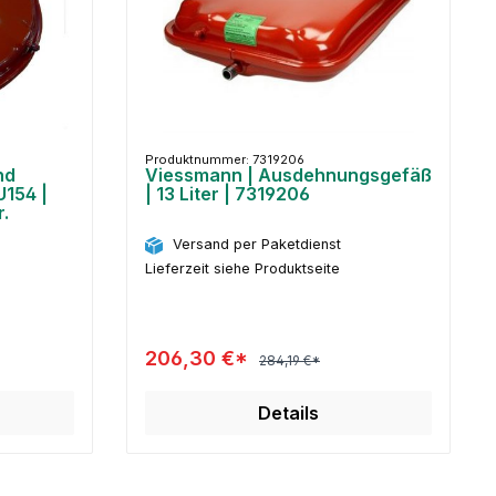
Produktnummer: 7319206
nd
Viessmann | Ausdehnungsgefäß
U154 |
| 13 Liter | 7319206
r.
Versand per Paketdienst
Lieferzeit siehe Produktseite
206,30 €*
284,19 €*
Details