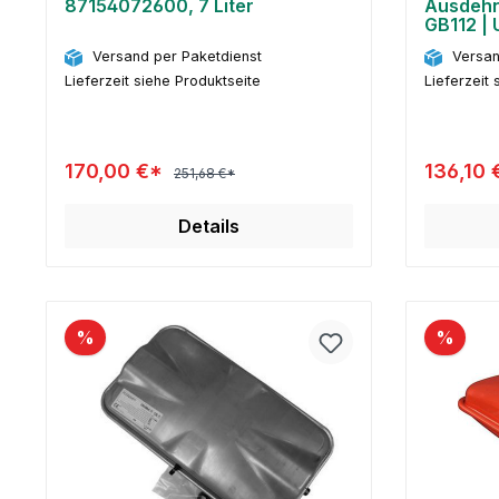
87154072600, 7 Liter
Ausdehn
GB112 | 
ltr.
Versand per Paketdienst
Versan
Lieferzeit siehe Produktseite
Lieferzeit 
170,00 €*
136,10
251,68 €*
Details
%
%