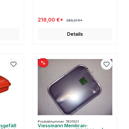
218,00 €*
280,21 €*
Details
%
Produktnummer: 7831501
sgefäß
Viessmann Membran-