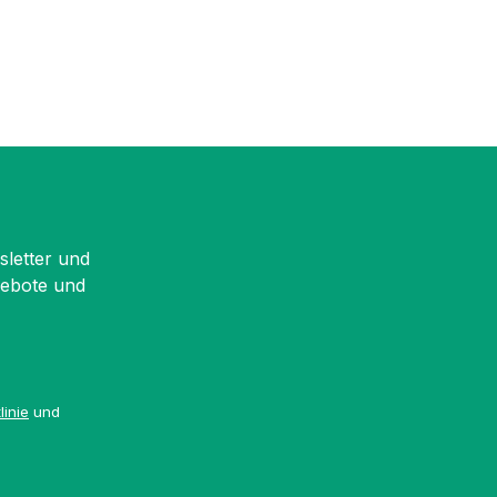
sletter und
gebote und
linie
und