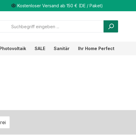
Kostenloser Versand ab 150 € (DE / Paket)
Photovoltaik
SALE
Sanitär
Ihr Home Perfect
en: Versandkostenfrei
rei