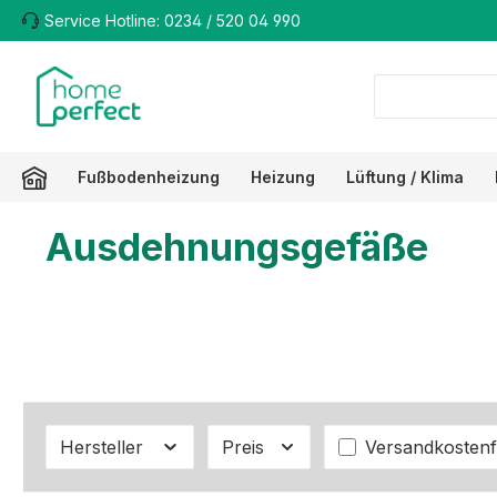
Service Hotline: 0234 / 520 04 990
m Hauptinhalt springen
Zur Suche springen
Zur Hauptnavigation springen
Fußbodenheizung
Heizung
Lüftung / Klima
Ausdehnungsgefäße
Filter hinzufüg
Hersteller
Preis
Versandkostenf