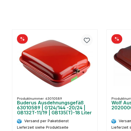
%
%
Produktnummer: 63010589
Produktnu
Buderus Ausdehnungsgefäß
Wolf Au
63010589 | G124/144 -20/24 |
2020000
GB132T-11/19 | GB135(T)-18 Liter
Versand per Paketdienst
Versan
Lieferzeit siehe Produktseite
Lieferzeit 