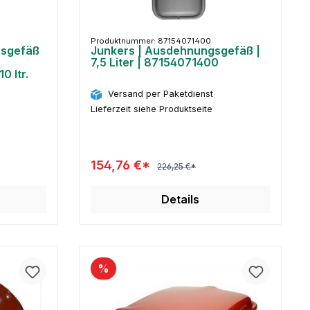
Produktnummer: 87154071400
sgefäß
Junkers | Ausdehnungsgefäß |
7,5 Liter | 87154071400
0 ltr.
Versand per Paketdienst
Lieferzeit siehe Produktseite
154,76 €*
226,25 €*
Details
%