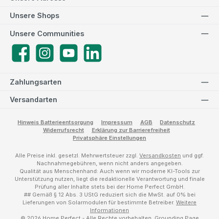
Unsere Shops
Unsere Communities
Facebook
Instagram
YouTube
LinkedIn
Zahlungsarten
Versandarten
Hinweis Batterieentsorgung
Impressum
AGB
Datenschutz
Widerrufsrecht
Erklärung zur Barrierefreiheit
Privatsphäre Einstellungen
Alle Preise inkl. gesetzl. Mehrwertsteuer zzgl.
Versandkosten
und ggf.
Nachnahmegebühren, wenn nicht anders angegeben.
Qualität aus Menschenhand: Auch wenn wir moderne KI-Tools zur
Unterstützung nutzen, liegt die redaktionelle Verantwortung und finale
Prüfung aller Inhalte stets bei der Home Perfect GmbH.
## Gemäß § 12 Abs. 3 UStG reduziert sich die MwSt. auf 0% bei
Lieferungen von Solarmodulen für bestimmte Betreiber.
Weitere
Informationen
© 2026 Home Perfect - Alle Rechte vorbehalten.
Grounding Page