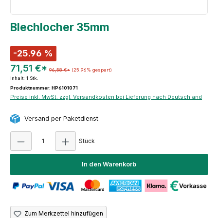
Blechlocher 35mm
-25.96 %
71,51 €*
96,58 €*
(25.96% gespart)
Inhalt:
1 Stk.
Produktnummer: HP6101071
Preise inkl. MwSt. zzgl. Versandkosten bei Lieferung nach Deutschland
Versand per Paketdienst
Produkt Anzahl: Gib den gewünschten Wert e
Stück
In den Warenkorb
Zum Merkzettel hinzufügen