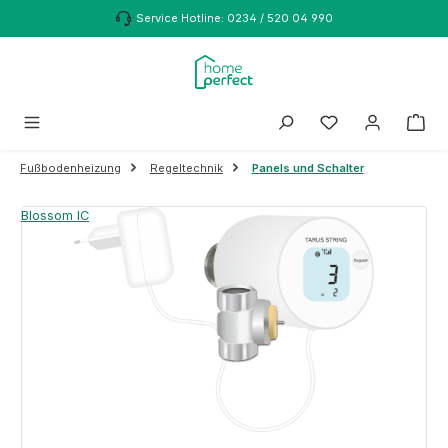
Zum Hauptinhalt springen
Service Hotline: 0234 / 520 04 990
Fußbodenheizung
Regeltechnik
Panels und Schalter
Bildergalerie überspringen
Blossom IC