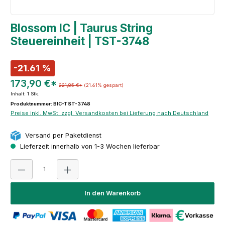
Blossom IC | Taurus String
Steuereinheit | TST-3748
-21.61 %
173,90 €*
221,85 €*
(21.61% gespart)
Inhalt:
1 Stk.
Produktnummer: BIC-TST-3748
Preise inkl. MwSt. zzgl. Versandkosten bei Lieferung nach Deutschland
Versand per Paketdienst
Lieferzeit innerhalb von 1-3 Wochen lieferbar
Produkt Anzahl: Gib den gewünschten Wert ein oder 
In den Warenkorb