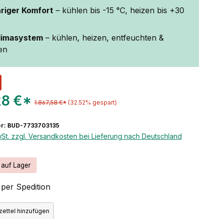
riger Komfort
– kühlen bis -15 °C, heizen bis +30
Klimasystem
– kühlen, heizen, entfeuchten &
ren
28 €*
1.867,58 €*
(32.52% gespart)
r: BUD-7733703135
wSt. zzgl. Versandkosten bei Lieferung nach Deutschland
 auf Lager
per Spedition
ettel hinzufügen