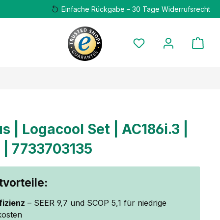
Einfache Rückgabe – 30 Tage Widerrufsrecht
s | Logacool Set | AC186i.3 |
 | 7733703135
vorteile:
fizienz
– SEER 9,7 und SCOP 5,1 für niedrige
kosten