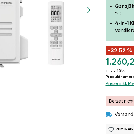
Ganzjäh
°C
4-in-1 
ventilie
-32.52 %
1.260,
Inhalt:
1 Stk.
Produktnumme
Preise inkl. M
Derzeit nicht
Versand 
Zum Merkz